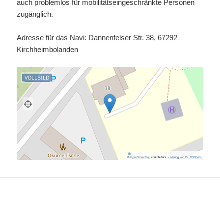
auch problemlos für mobilitätseingeschränkte Personen
zugänglich.
Adresse für das Navi: Dannenfelser Str. 38, 67292
Kirchheimbolanden
VOLLBILD
©
OpenStreetMap
contributors.
·
Lösung von Dr. DSGVO