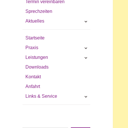
Termin vereinbaren
Sprechzeiten
untermenü
Aktuelles
öffnen
Startseite
untermenü
Praxis
öffnen
untermenü
Leistungen
öffnen
Downloads
Kontakt
Anfahrt
untermenü
Links & Service
öffnen