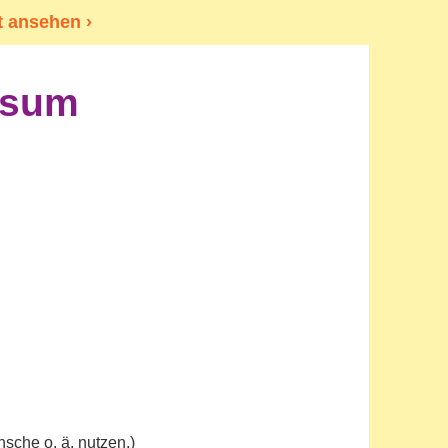
t ansehen ›
ssum
nsche o. ä. nutzen.)